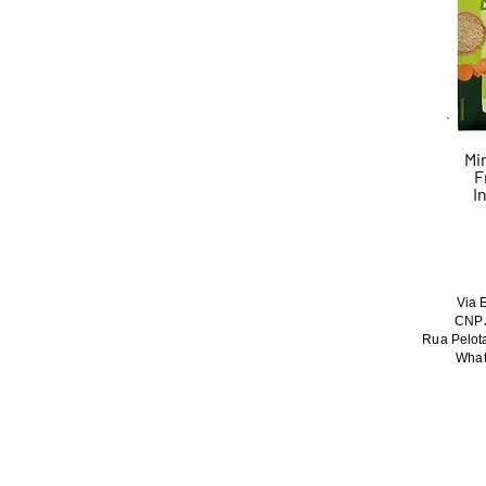
Mi
F
I
Via 
CNPJ
Rua Pelota
What